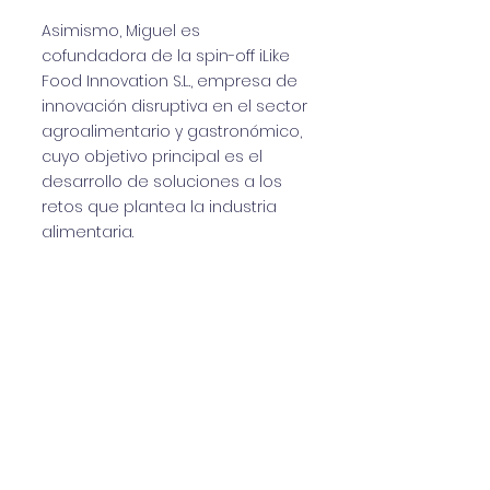
Asimismo, Miguel es
cofundadora de la spin-off iLike
Food Innovation S.L., empresa de
innovación disruptiva en el sector
agroalimentario y gastronómico,
cuyo objetivo principal es el
desarrollo de soluciones a los
retos que plantea la industria
alimentaria.
Oksana Udovyk, investigadora
ucraniana en INGENIO, instituto
mixto del CSIC y la Universidad
Politécnica de Valencia (UPV),
decidió mudarse a España hace
casi un año, semanas antes de
producirse la invasión rusa de su
país. En Kiev, Udovyk trabajaba
para Naciones Unidas